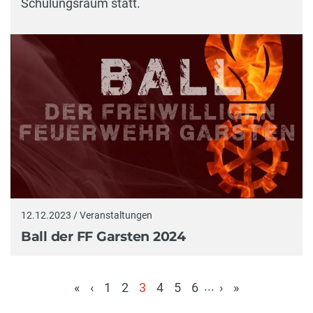
Schulungsraum statt.
12.12.2023 / Veranstaltungen
Ball der FF Garsten 2024
...
«
‹
1
2
3
4
5
6
›
»
(aktuell)