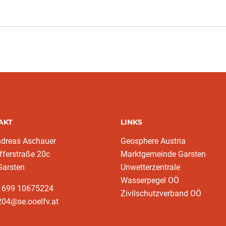
AKT
LINKS
ndreas Aschauer
Geosphere Austria
fferstraße 20c
Marktgemeinde Garsten
Garsten
Unwetterzentrale
Wasserpegel OÖ
3 699 10675224‬
Zivilschutzverband OÖ
204@se.ooelfv.at