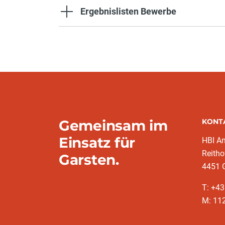
Ergebnislisten Bewerbe
Gemeinsam im
KONT
Einsatz für
HBI A
Reitho
Garsten.
4451 
T: ‭+4
M: 11