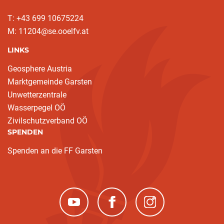
T: ‭+43 699 10675224‬
M: 11204@se.ooelfv.at
LINKS
Geosphere Austria
Marktgemeinde Garsten
Unwetterzentrale
Wasserpegel OÖ
Zivilschutzverband OÖ
SPENDEN
Spenden an die FF Garsten
(neues Fenster)
(neues Fenster)
(neues Fenster)