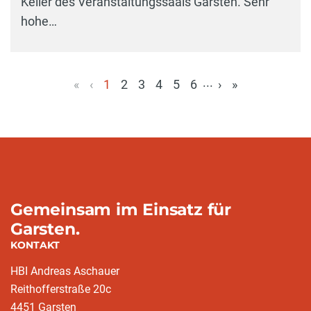
Keller des Veranstaltungssaals Garsten. Sehr
hohe…
...
«
‹
1
2
3
4
5
6
›
»
(aktuell)
Gemeinsam im Einsatz für
Garsten.
KONTAKT
HBI Andreas Aschauer
Reithofferstraße 20c
4451 Garsten