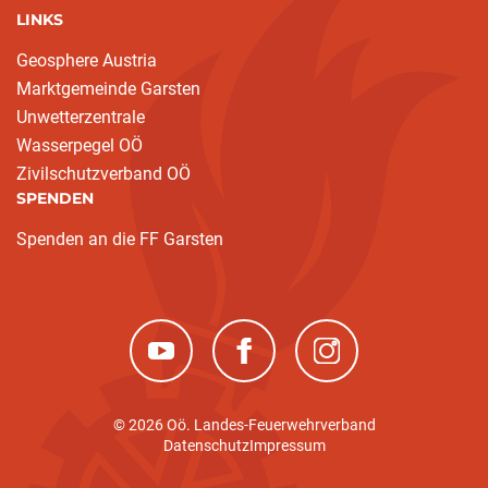
LINKS
Geosphere Austria
Marktgemeinde Garsten
Unwetterzentrale
Wasserpegel OÖ
Zivilschutzverband OÖ
SPENDEN
Spenden an die FF Garsten
(neues Fenster)
(neues Fenster)
(neues Fenster)
© 2026 Oö. Landes-Feuerwehrverband
Datenschutz
Impressum