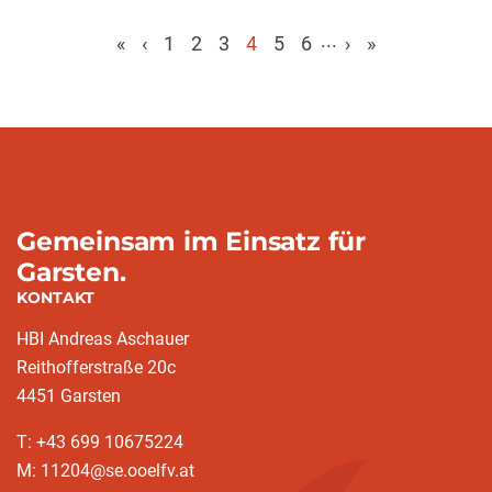
...
«
‹
1
2
3
4
5
6
›
»
(aktuell)
Gemeinsam im Einsatz für
Garsten.
KONTAKT
HBI Andreas Aschauer
Reithofferstraße 20c
4451 Garsten
T: ‭+43 699 10675224‬
M: 11204@se.ooelfv.at