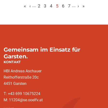
...
...
«
‹
2
3
4
5
6
7
›
»
(aktuell)
Gemeinsam im Einsatz für
Garsten.
KONTAKT
HBI Andreas Aschauer
Reithofferstraße 20c
4451 Garsten
T: ‭+43 699 10675224‬
M: 11204@se.ooelfv.at