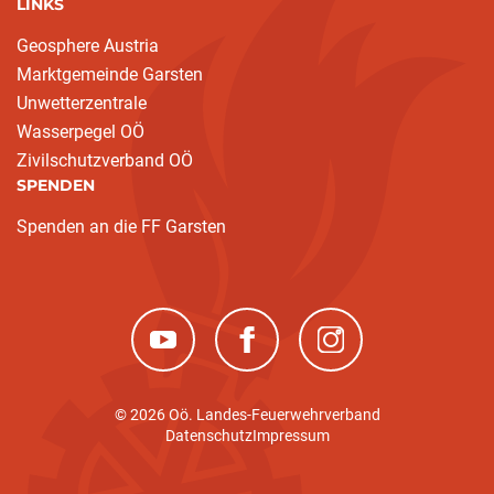
LINKS
Geosphere Austria
Marktgemeinde Garsten
Unwetterzentrale
Wasserpegel OÖ
Zivilschutzverband OÖ
SPENDEN
Spenden an die FF Garsten
(neues Fenster)
(neues Fenster)
(neues Fenster)
© 2026 Oö. Landes-Feuerwehrverband
Datenschutz
Impressum