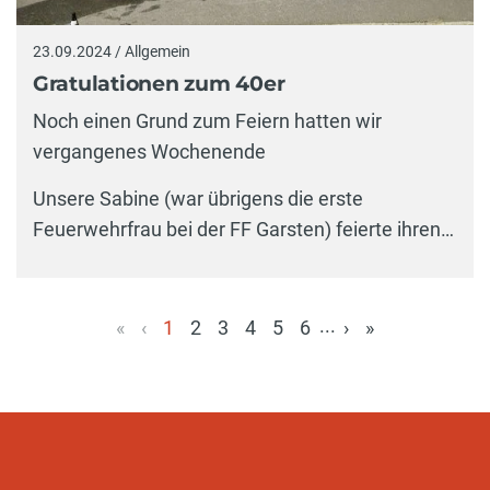
23.09.2024 / Allgemein
Gratulationen zum 40er
Noch einen Grund zum Feiern hatten wir
vergangenes Wochenende
Unsere Sabine (war übrigens die erste
Feuerwehrfrau bei der FF Garsten) feierte ihren…
...
«
‹
1
2
3
4
5
6
›
»
(aktuell)