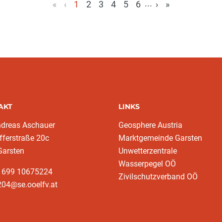
...
«
‹
1
2
3
4
5
6
›
»
(aktuell)
AKT
LINKS
ndreas Aschauer
Geosphere Austria
fferstraße 20c
Marktgemeinde Garsten
Garsten
Unwetterzentrale
Wasserpegel OÖ
3 699 10675224‬
Zivilschutzverband OÖ
204@se.ooelfv.at