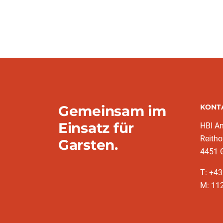
Gemeinsam im
KONT
Einsatz für
HBI A
Reitho
Garsten.
4451 
T: ‭+4
M: 11