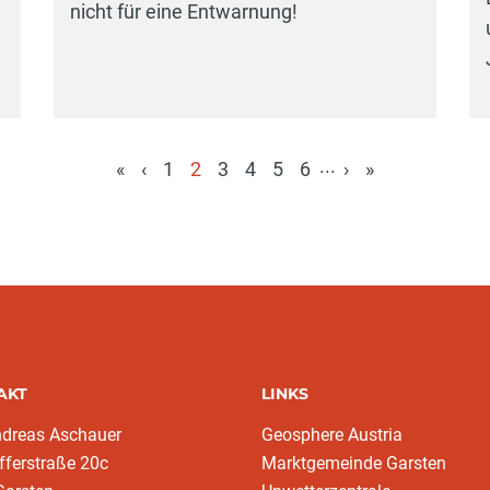
nicht für eine Entwarnung!
...
«
‹
1
2
3
4
5
6
›
»
(aktuell)
AKT
LINKS
ndreas Aschauer
Geosphere Austria
fferstraße 20c
Marktgemeinde Garsten