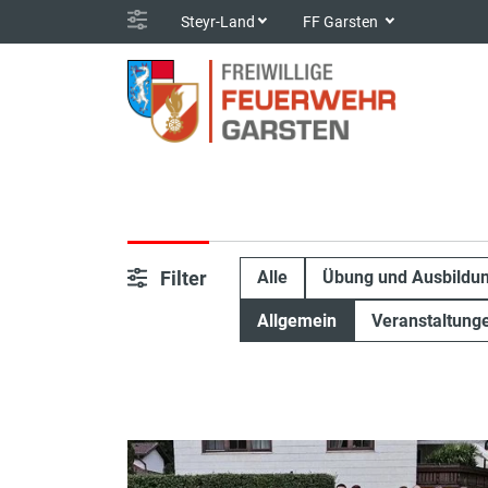
Steyr-Land
FF Garsten
Filter
Alle
Übung und Ausbildu
Allgemein
Veranstaltung