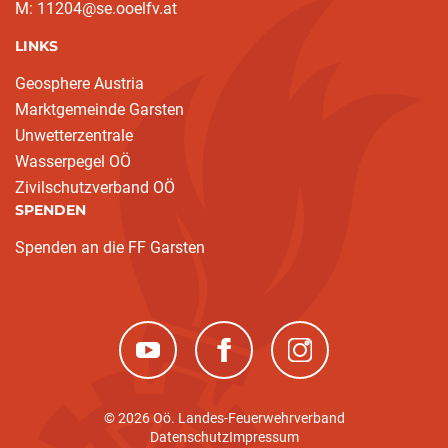
M: 11204@se.ooelfv.at
LINKS
Geosphere Austria
Marktgemeinde Garsten
Unwetterzentrale
Wasserpegel OÖ
Zivilschutzverband OÖ
SPENDEN
Spenden an die FF Garsten
(neues Fenster)
(neues Fenster)
(neues Fenster)
© 2026 Oö. Landes-Feuerwehrverband
Datenschutz
Impressum