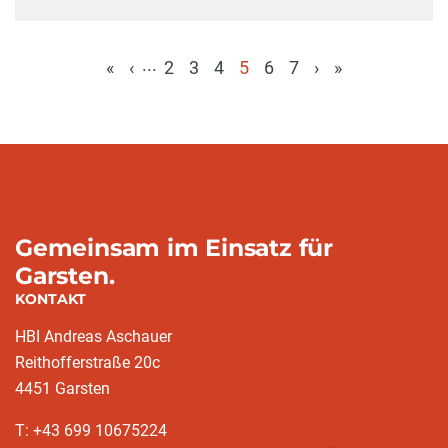
...
«
‹
2
3
4
5
6
7
›
»
(aktuell)
Gemeinsam im Einsatz für
Garsten.
KONTAKT
HBI Andreas Aschauer
Reithofferstraße 20c
4451 Garsten
T: ‭+43 699 10675224‬