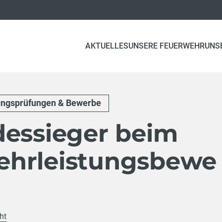
AKTUELLES
UNSERE FEUERWEHR
UNS
ungsprüfungen & Bewerbe
dessieger beim
hrleistungsbewe
ht