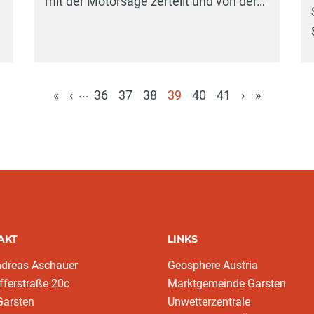
mit der Motorsäge zerteilt und von der…
...
«
‹
36
37
38
39
40
41
›
»
(aktuell)
AKT
LINKS
ndreas Aschauer
Geosphere Austria
fferstraße 20c
Marktgemeinde Garsten
Garsten
Unwetterzentrale