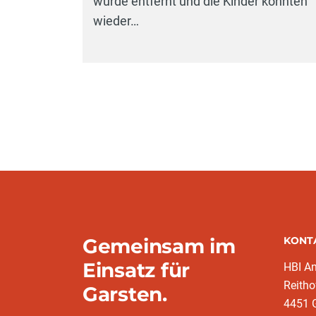
wurde entfernt und die Kinder konnten
wieder…
Gemeinsam im
KONT
Einsatz für
HBI A
Reitho
Garsten.
4451 