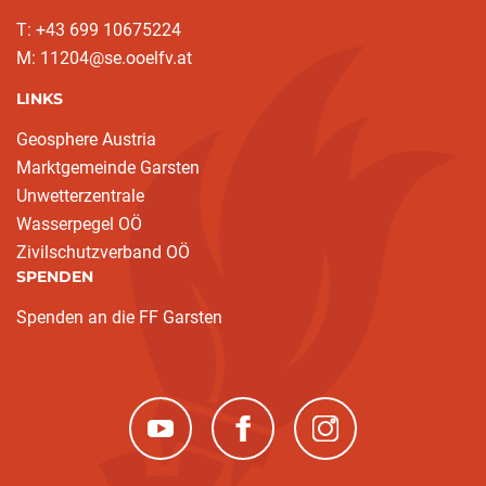
T: ‭+43 699 10675224‬
M: 11204@se.ooelfv.at
LINKS
Geosphere Austria
Marktgemeinde Garsten
Unwetterzentrale
Wasserpegel OÖ
Zivilschutzverband OÖ
SPENDEN
Spenden an die FF Garsten
(neues Fenster)
(neues Fenster)
(neues Fenster)