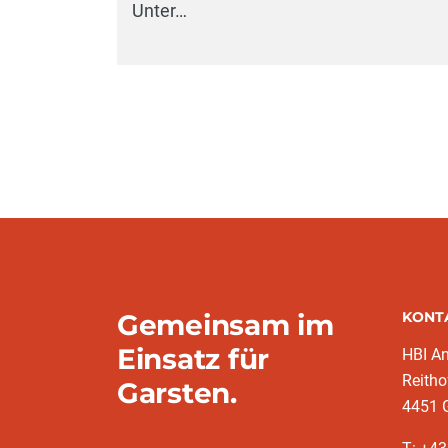
Unter…
Gemeinsam im
KONT
Einsatz für
HBI A
Reitho
Garsten.
4451 