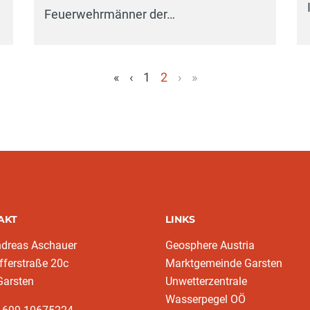
Feuerwehrmänner der…
«
‹
1
2
›
»
(aktuell)
AKT
LINKS
ndreas Aschauer
Geosphere Austria
fferstraße 20c
Marktgemeinde Garsten
Garsten
Unwetterzentrale
Wasserpegel OÖ