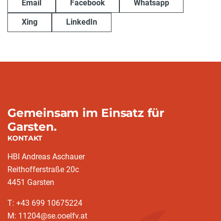
Email
Facebook
Whatsapp
Xing
LinkedIn
Gemeinsam im Einsatz für
Garsten.
KONTAKT
HBI Andreas Aschauer
Reithofferstraße 20c
4451 Garsten
T: ‭+43 699 10675224‬
M: 11204@se.ooelfv.at