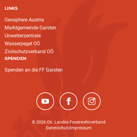
LINKS
Geosphere Austria
Marktgemeinde Garsten
Unwetterzentrale
Wasserpegel OÖ
Zivilschutzverband OÖ
SPENDEN
Spenden an die FF Garsten
(neues Fenster)
(neues Fenster)
(neues Fenster)
© 2026 Oö. Landes-Feuerwehrverband
Datenschutz
Impressum