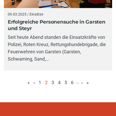
09.03.2025 / Einsätze
Erfolgreiche Personensuche in Garsten
und Steyr
Seit heute Abend standen die Einsatzkräfte von
Polizei, Roten Kreuz, Rettungshundebrigade, die
Feuerwehren von Garsten (Garsten,
Schwaming, Sand,…
...
«
‹
1
2
3
4
5
6
›
»
(aktuell)