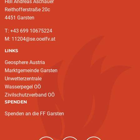
HBI Andreas Aschauer
Reithofferstraße 20c
4451 Garsten
T: ‭+43 699 10675224‬
M: 11204@se.ooelfv.at
LINKS
Geosphere Austria
Marktgemeinde Garsten
Unwetterzentrale
Wasserpegel OÖ
Zivilschutzverband OÖ
SPENDEN
Spenden an die FF Garsten