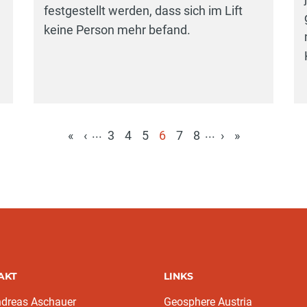
festgestellt werden, dass sich im Lift
keine Person mehr befand.
...
...
«
‹
3
4
5
6
7
8
›
»
(aktuell)
AKT
LINKS
ndreas Aschauer
Geosphere Austria