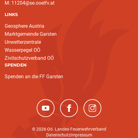
M: 11204@se.ooelfv.at
LINKS
Geosphere Austria
Marktgemeinde Garsten
Unwetterzentrale
Wasserpegel OÖ
Zivilschutzverband OÖ
SPENDEN
Spenden an die FF Garsten
(neues Fenster)
(neues Fenster)
(neues Fenster)
© 2026 Oö. Landes-Feuerwehrverband
Datenschutz
Impressum