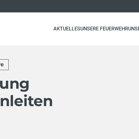
AKTUELLES
UNSERE FEUERWEHR
UNS
ve
bung
nleiten