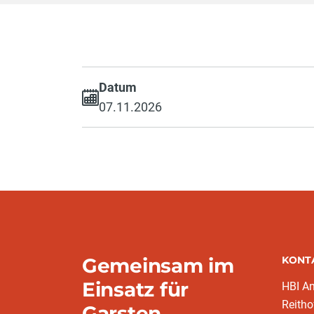
Datum
07.11.2026
Gemeinsam im
KONT
Einsatz für
HBI A
Reitho
Garsten.