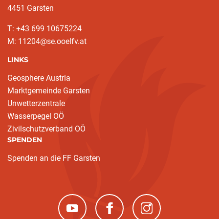
4451 Garsten
T: ‭+43 699 10675224‬
M: 11204@se.ooelfv.at
LINKS
Geosphere Austria
Marktgemeinde Garsten
Unwetterzentrale
Wasserpegel OÖ
Zivilschutzverband OÖ
SPENDEN
Spenden an die FF Garsten
(neues Fenster)
(neues Fenster)
(neues Fenster)