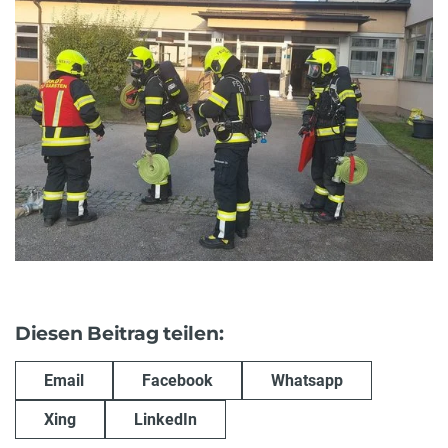
Diesen Beitrag teilen:
Email
Facebook
Whatsapp
Xing
LinkedIn