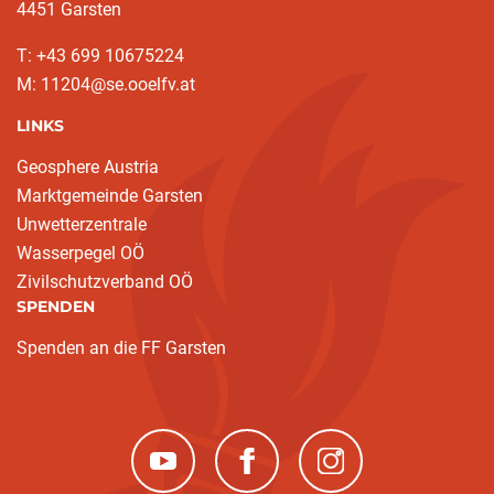
4451 Garsten
T: ‭+43 699 10675224‬
M: 11204@se.ooelfv.at
LINKS
Geosphere Austria
Marktgemeinde Garsten
Unwetterzentrale
Wasserpegel OÖ
Zivilschutzverband OÖ
SPENDEN
Spenden an die FF Garsten
(neues Fenster)
(neues Fenster)
(neues Fenster)