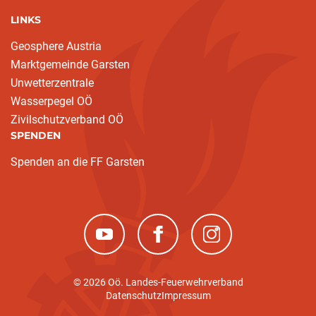
LINKS
Geosphere Austria
Marktgemeinde Garsten
Unwetterzentrale
Wasserpegel OÖ
Zivilschutzverband OÖ
SPENDEN
Spenden an die FF Garsten
(neues Fenster)
(neues Fenster)
(neues Fenster)
© 2026 Oö. Landes-Feuerwehrverband
Datenschutz
Impressum