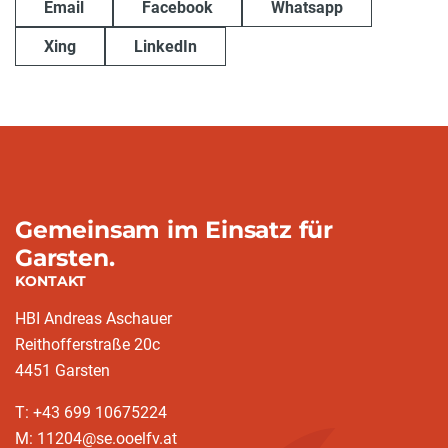
Email
Facebook
Whatsapp
Xing
LinkedIn
Gemeinsam im Einsatz für
Garsten.
KONTAKT
HBI Andreas Aschauer
Reithofferstraße 20c
4451 Garsten
T: ‭+43 699 10675224‬
M: 11204@se.ooelfv.at