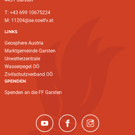
T: ‭+43 699 10675224‬
M: 11204@se.ooelfv.at
LINKS
Geosphere Austria
Marktgemeinde Garsten
Unwetterzentrale
Wasserpegel OÖ
Zivilschutzverband OÖ
SPENDEN
Spenden an die FF Garsten
(neues Fenster)
(neues Fenster)
(neues Fenster)