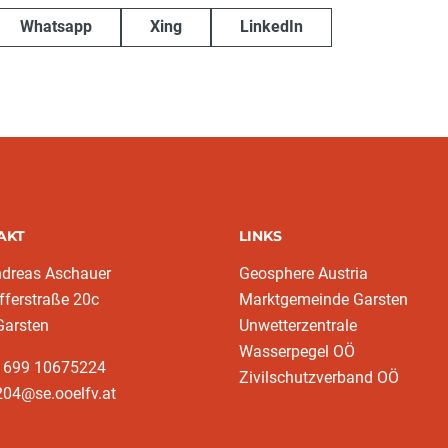
Whatsapp
Xing
LinkedIn
AKT
LINKS
ndreas Aschauer
Geosphere Austria
fferstraße 20c
Marktgemeinde Garsten
Garsten
Unwetterzentrale
Wasserpegel OÖ
3 699 10675224‬
Zivilschutzverband OÖ
204@se.ooelfv.at