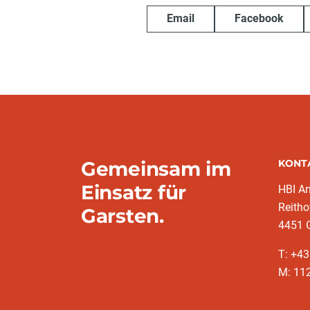
Email
Facebook
Gemeinsam im
KONT
Einsatz für
HBI A
Reitho
Garsten.
4451 
T: ‭+4
M: 11