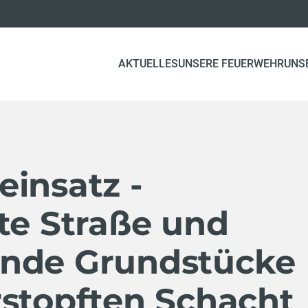
AKTUELLES
UNSERE FEUERWEHR
UNS
insatz -
te Straße und
nde Grundstücke
rstopften Schacht