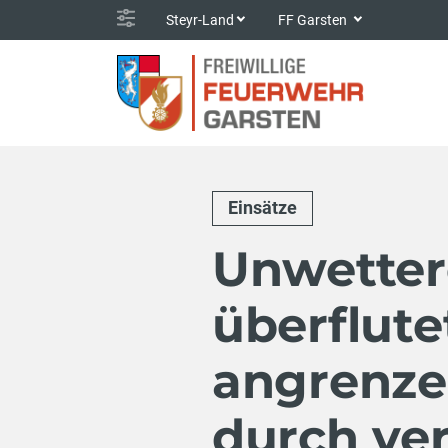
Steyr-Land
FF Garsten
Einsätze
Unwettere
überflute
angrenze
durch ve