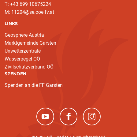
T: ‭+43 699 10675224‬
M: 11204@se.ooelfv.at
LINKS
Geosphere Austria
Marktgemeinde Garsten
Unwetterzentrale
Wasserpegel OÖ
Zivilschutzverband OÖ
SPENDEN
Spenden an die FF Garsten
(neues Fenster)
(neues Fenster)
(neues Fenster)