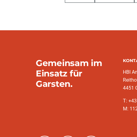
Gemeinsam im
KONT
Einsatz für
HBI A
Reitho
Garsten.
4451 
T: ‭+4
M: 11