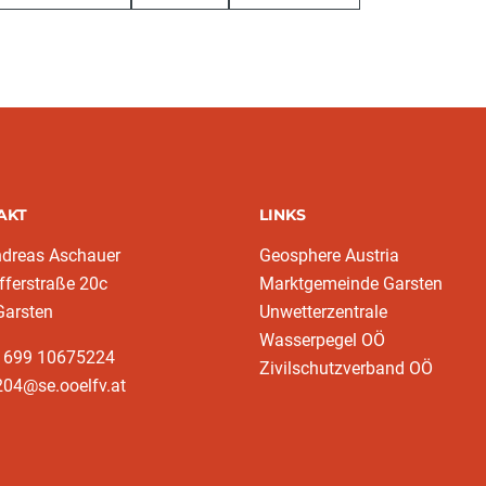
AKT
LINKS
ndreas Aschauer
Geosphere Austria
fferstraße 20c
Marktgemeinde Garsten
Garsten
Unwetterzentrale
Wasserpegel OÖ
3 699 10675224‬
Zivilschutzverband OÖ
204@se.ooelfv.at