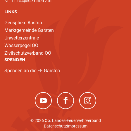
M: 11204@se.ooelfv.at
LINKS
Geosphere Austria
Marktgemeinde Garsten
Unwetterzentrale
Wasserpegel OÖ
Zivilschutzverband OÖ
SPENDEN
Spenden an die FF Garsten
(neues Fenster)
(neues Fenster)
(neues Fenster)
© 2026 Oö. Landes-Feuerwehrverband
Datenschutz
Impressum