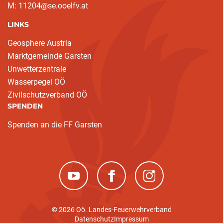
M: 11204@se.ooelfv.at
LINKS
Geosphere Austria
Marktgemeinde Garsten
Unwetterzentrale
Wasserpegel OÖ
Zivilschutzverband OÖ
SPENDEN
Spenden an die FF Garsten
(neues Fenster)
(neues Fenster)
(neues Fenster)
© 2026 Oö. Landes-Feuerwehrverband
Datenschutz
Impressum