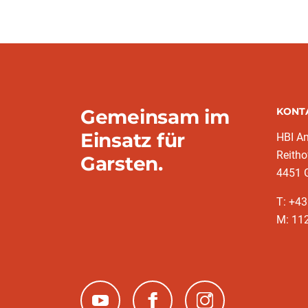
Gemeinsam im
KONT
Einsatz für
HBI A
Reitho
Garsten.
4451 
T: ‭+4
M: 11