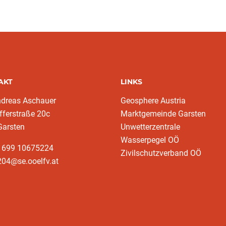
AKT
LINKS
ndreas Aschauer
Geosphere Austria
fferstraße 20c
Marktgemeinde Garsten
Garsten
Unwetterzentrale
Wasserpegel OÖ
3 699 10675224‬
Zivilschutzverband OÖ
204@se.ooelfv.at