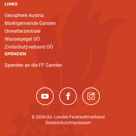
LINKS
Geosphere Austria
Marktgemeinde Garsten
Unwetterzentrale
Wasserpegel OÖ
Zivilschutzverband OÖ
SPENDEN
Spenden an die FF Garsten
(neues Fenster)
(neues Fenster)
(neues Fenster)
© 2026 Oö. Landes-Feuerwehrverband
Datenschutz
Impressum