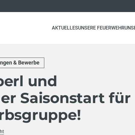
AKTUELLES
UNSERE FEUERWEHR
UNS
ungen & Bewerbe
berl und
r Saisonstart für
rbsgruppe!
ht