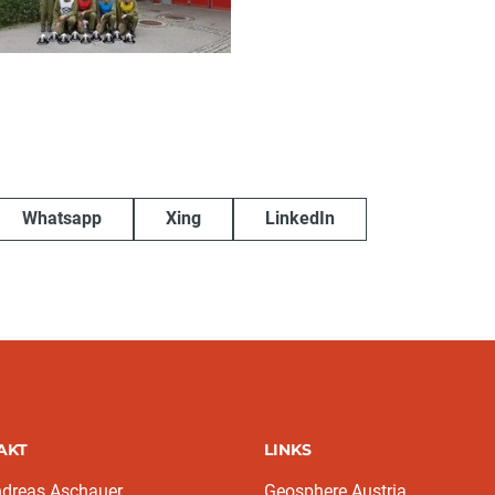
Whatsapp
Xing
LinkedIn
AKT
LINKS
ndreas Aschauer
Geosphere Austria