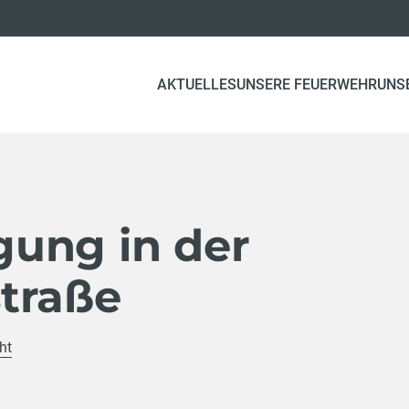
AKTUELLES
UNSERE FEUERWEHR
UNS
ung in der
traße
ht