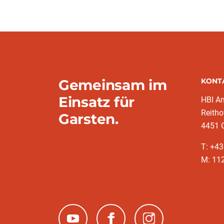
Gemeinsam im
KONT
Einsatz für
HBI A
Reitho
Garsten.
4451 
T: ‭+4
M: 11