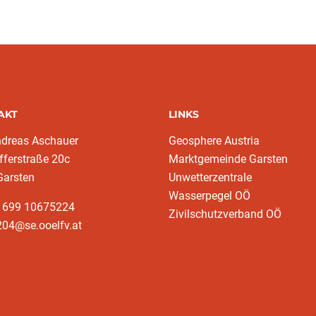
AKT
LINKS
ndreas Aschauer
Geosphere Austria
fferstraße 20c
Marktgemeinde Garsten
Garsten
Unwetterzentrale
Wasserpegel OÖ
3 699 10675224‬
Zivilschutzverband OÖ
204@se.ooelfv.at