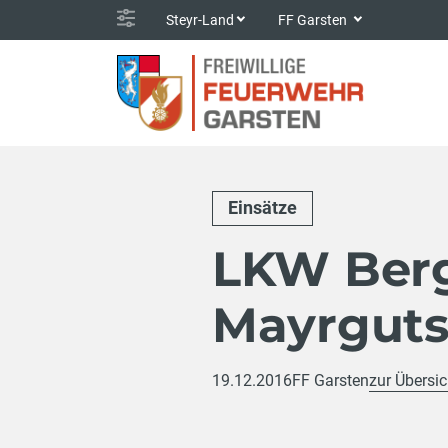
Steyr-Land
FF Garsten
Einsätze
LKW Berg
Mayrguts
19.12.2016
FF Garsten
zur Übersic