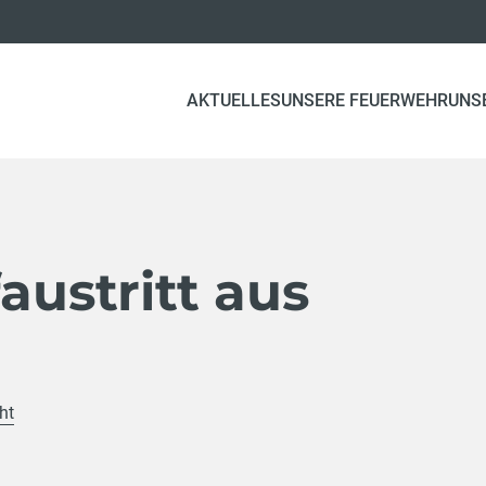
AKTUELLES
UNSERE FEUERWEHR
UNS
faustritt aus
ht