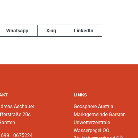
Whatsapp
Xing
LinkedIn
AKT
LINKS
ndreas Aschauer
Geosphere Austria
fferstraße 20c
Marktgemeinde Garsten
Garsten
Unwetterzentrale
Wasserpegel OÖ
3 699 10675224‬