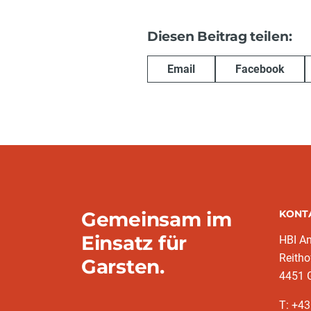
Diesen Beitrag teilen:
Email
Facebook
Gemeinsam im
KONT
Einsatz für
HBI A
Reitho
Garsten.
4451 
T: ‭+4