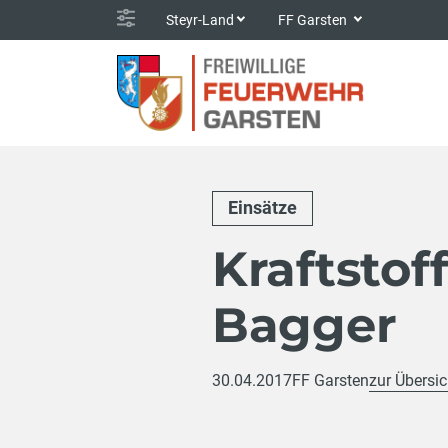
Steyr-Land
FF Garsten
Einsätze
Kraftstof
Bagger
30.04.2017
FF Garsten
zur Übersic