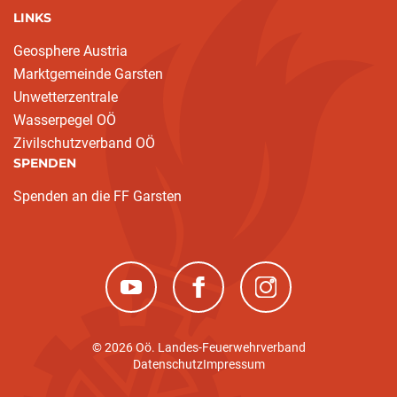
LINKS
Geosphere Austria
Marktgemeinde Garsten
Unwetterzentrale
Wasserpegel OÖ
Zivilschutzverband OÖ
SPENDEN
Spenden an die FF Garsten
(neues Fenster)
(neues Fenster)
(neues Fenster)
© 2026 Oö. Landes-Feuerwehrverband
Datenschutz
Impressum