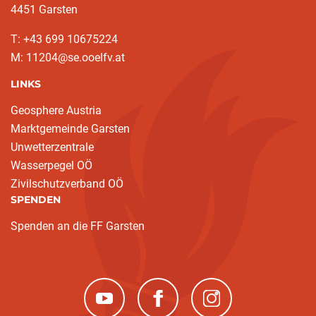
4451 Garsten
T: ‭+43 699 10675224‬
M: 11204@se.ooelfv.at
LINKS
Geosphere Austria
Marktgemeinde Garsten
Unwetterzentrale
Wasserpegel OÖ
Zivilschutzverband OÖ
SPENDEN
Spenden an die FF Garsten
(neues Fenster)
(neues Fenster)
(neues Fenster)