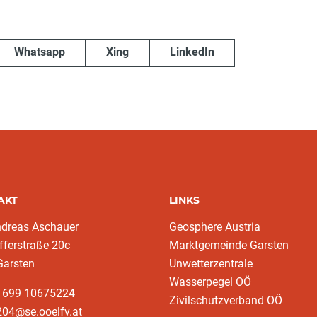
Whatsapp
Xing
LinkedIn
AKT
LINKS
ndreas Aschauer
Geosphere Austria
fferstraße 20c
Marktgemeinde Garsten
Garsten
Unwetterzentrale
Wasserpegel OÖ
3 699 10675224‬
Zivilschutzverband OÖ
204@se.ooelfv.at