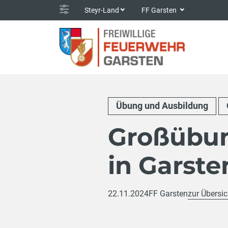
Steyr-Land
FF Garsten
Übung und Ausbildung
Großübun
in Garste
22.11.2024
FF Garsten
zur Übersic