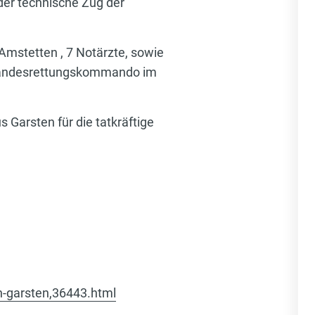
der technische Zug der
Amstetten , 7 Notärzte, sowie
m Landesrettungskommando im
s Garsten für die tatkräftige
n-garsten,36443.html