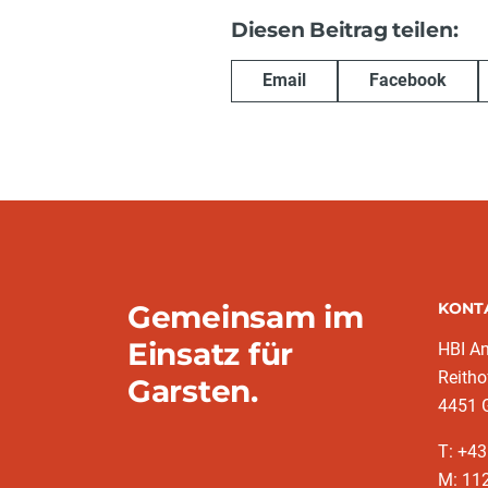
Diesen Beitrag teilen:
Email
Facebook
Gemeinsam im
KONT
Einsatz für
HBI A
Reitho
Garsten.
4451 
T: ‭+4
M: 11