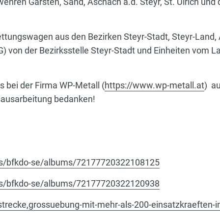
ehren Garsten, Sand, Aschach a.d. Steyr, St. Ulrich und 
ttungswagen aus den Bezirken Steyr-Stadt, Steyr-Land, 
G) von der Bezirksstelle Steyr-Stadt und Einheiten vo
 bei der Firma WP-Metall (
https://www.wp-metall.at
) au
sausarbeitung bedanken!
tos/bfkdo-se/albums/72177720322108125
tos/bfkdo-se/albums/72177720322120938
strecke,grossuebung-mit-mehr-als-200-einsatzkraeften-i