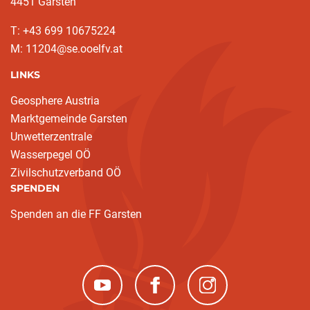
4451 Garsten
T: ‭+43 699 10675224‬
M: 11204@se.ooelfv.at
LINKS
Geosphere Austria
Marktgemeinde Garsten
Unwetterzentrale
Wasserpegel OÖ
Zivilschutzverband OÖ
SPENDEN
Spenden an die FF Garsten
(neues Fenster)
(neues Fenster)
(neues Fenster)