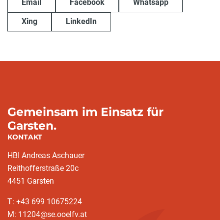
Email
Facebook
Whatsapp
Xing
LinkedIn
Gemeinsam im Einsatz für
Garsten.
KONTAKT
HBI Andreas Aschauer
Reithofferstraße 20c
4451 Garsten
T: ‭+43 699 10675224‬
M: 11204@se.ooelfv.at