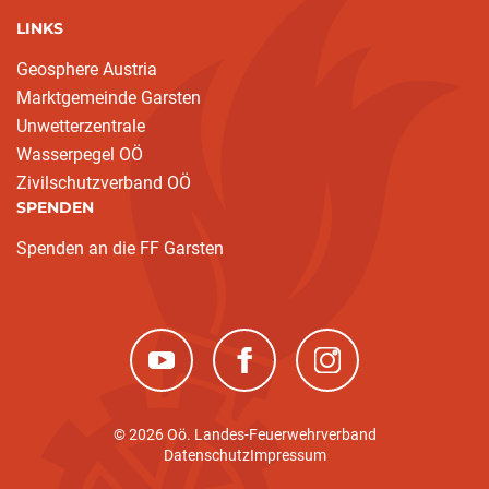
LINKS
Geosphere Austria
Marktgemeinde Garsten
Unwetterzentrale
Wasserpegel OÖ
Zivilschutzverband OÖ
SPENDEN
Spenden an die FF Garsten
(neues Fenster)
(neues Fenster)
(neues Fenster)
© 2026 Oö. Landes-Feuerwehrverband
Datenschutz
Impressum