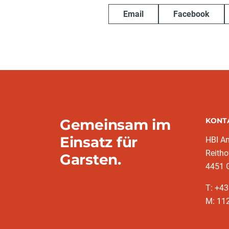
Email
Facebook
Gemeinsam im
KONT
Einsatz für
HBI A
Reitho
Garsten.
4451 
T: ‭+4
M: 11