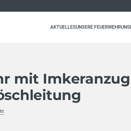
AKTUELLES
UNSERE FEUERWEHR
UNS
r mit Imkeranzug
öschleitung
ht