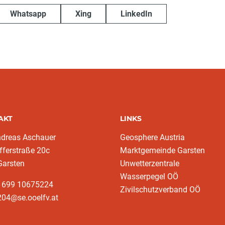
Whatsapp
Xing
LinkedIn
AKT
LINKS
ndreas Aschauer
Geosphere Austria
fferstraße 20c
Marktgemeinde Garsten
Garsten
Unwetterzentrale
Wasserpegel OÖ
3 699 10675224‬
Zivilschutzverband OÖ
204@se.ooelfv.at