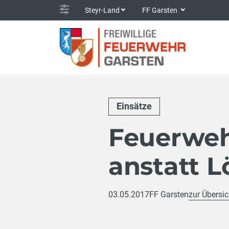
Steyr-Land
FF Garsten
Einsätze
Feuerweh
anstatt L
03.05.2017
FF Garsten
zur Übersic