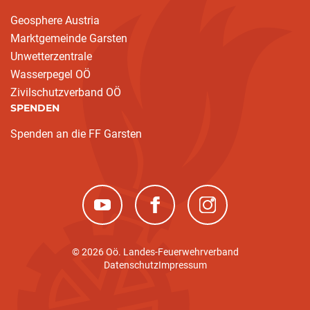
Geosphere Austria
Marktgemeinde Garsten
Unwetterzentrale
Wasserpegel OÖ
Zivilschutzverband OÖ
SPENDEN
Spenden an die FF Garsten
(neues Fenster)
(neues Fenster)
(neues Fenster)
© 2026 Oö. Landes-Feuerwehrverband
Datenschutz
Impressum