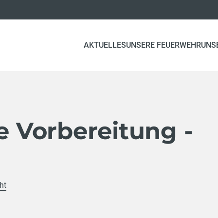
AKTUELLES
UNSERE FEUERWEHR
UNS
fe Vorbereitung -
ht