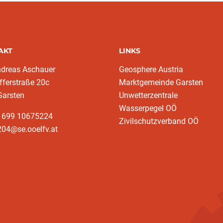
AKT
LINKS
ndreas Aschauer
Geosphere Austria
fferstraße 20c
Marktgemeinde Garsten
Garsten
Unwetterzentrale
Wasserpegel OÖ
3 699 10675224‬
Zivilschutzverband OÖ
204@se.ooelfv.at