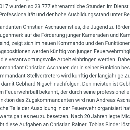
2017 wurden so 23.777 ehrenamtliche Stunden im Dienst f
Professionalität und der hohe Ausbildungsstand unter Be
danten Christian Aschauer ist es, die Jugend zu förder
augenmerk auf die Förderung junger Kameraden und Kam
sind, zeigt sich im neuen Kommando und den Funktionen
positionen werden künftig von jungen Feuerwehrmitgli
 die verantwortungsvolle Arbeit einbringen werden. Dabe
ndant Christian Aschauer, der in seiner Funktion bestä
Kommandant-Stellvertreters wird künftig der langjährig
amit Gebhard Nigsch nachfolgen. Den meisten ist Gebh
 Feuerwehrball bekannt, der durch seine professionelle 
 Funktion des Zugskommandanten wird nun Andreas Ascha
che Teile der Ausbildung in der Feuerwehr organisiert ha
warts galt es neu zu besetzen. Nach 20 Jahren legte Mich
t diese Aufgaben an Christian Rainer. Tobias Binder lös