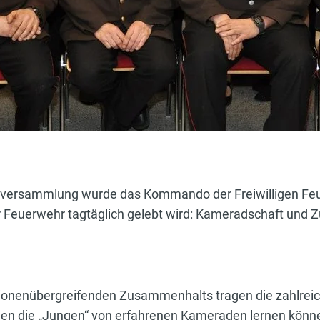
llversammlung wurde das Kommando der Freiwilligen Fe
ser Feuerwehr tagtäglich gelebt wird: Kameradschaft un
ionenübergreifenden Zusammenhalts tragen die zahlre
nen die „Jungen“ von erfahrenen Kameraden lernen können