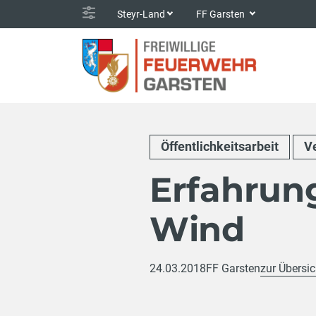
Steyr-Land
FF Garsten
Öffentlichkeitsarbeit
V
Erfahrung
Wind
24.03.2018
FF Garsten
zur Übersic