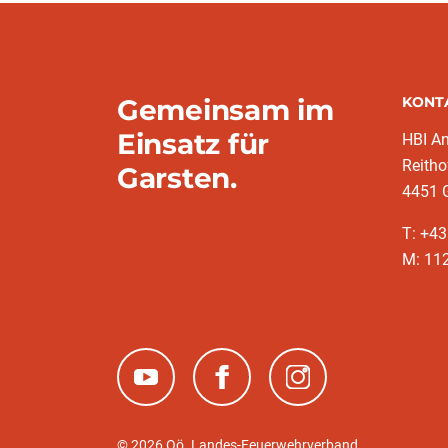
Gemeinsam im
KONT
Einsatz für
HBI A
Reitho
Garsten.
4451 
T: ‭+4
M: 11
(neues Fenster)
(neues Fenster)
(neues Fenster)
© 2026 Oö. Landes-Feuerwehrverband