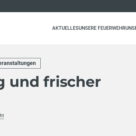
AKTUELLES
UNSERE FEUERWEHR
UNS
eranstaltungen
 und frischer
ht