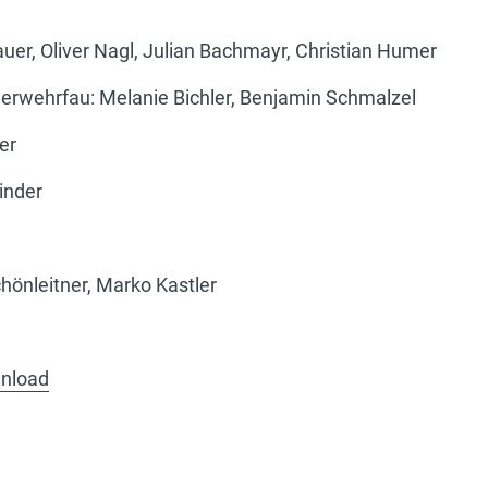
r, Oliver Nagl, Julian Bachmayr, Christian Humer
wehrfau: Melanie Bichler, Benjamin Schmalzel
hristoph Hietler
inder
Karl Karigl
önleitner, Marko Kastler
nload