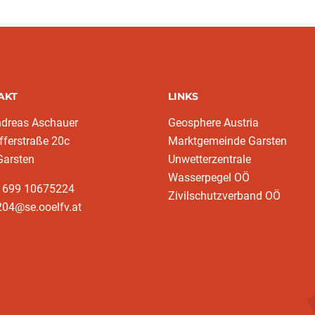
AKT
LINKS
ndreas Aschauer
Geosphere Austria
fferstraße 20c
Marktgemeinde Garsten
Garsten
Unwetterzentrale
Wasserpegel OÖ
3 699 10675224‬
Zivilschutzverband OÖ
204@se.ooelfv.at