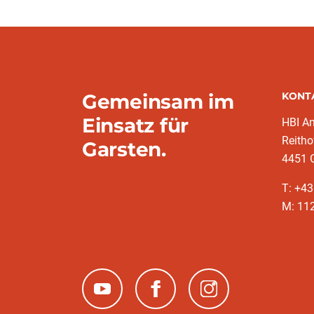
Gemeinsam im
KONT
Einsatz für
HBI A
Reitho
Garsten.
4451 
T: ‭+4
M: 11
(neues Fenster)
(neues Fenster)
(neues Fenster)