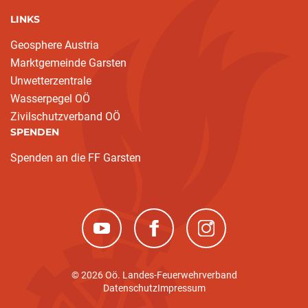
LINKS
Geosphere Austria
Marktgemeinde Garsten
Unwetterzentrale
Wasserpegel OÖ
Zivilschutzverband OÖ
SPENDEN
Spenden an die FF Garsten
(neues Fenster)
(neues Fenster)
(neues Fenster)
© 2026 Oö. Landes-Feuerwehrverband
Datenschutz
Impressum