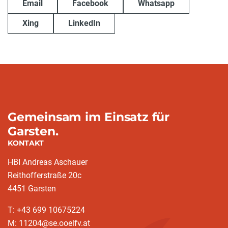
Email
Facebook
Whatsapp
Xing
LinkedIn
Gemeinsam im Einsatz für
Garsten.
KONTAKT
HBI Andreas Aschauer
Reithofferstraße 20c
4451 Garsten
T: ‭+43 699 10675224‬
M: 11204@se.ooelfv.at