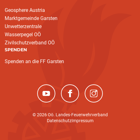
Geosphere Austria
Marktgemeinde Garsten
Unwetterzentrale
Wasserpegel OÖ
Zivilschutzverband OÖ
SPENDEN
Spenden an die FF Garsten
(neues Fenster)
(neues Fenster)
(neues Fenster)
© 2026 Oö. Landes-Feuerwehrverband
Datenschutz
Impressum