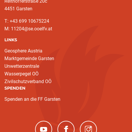
Reithofferstraße 20c
4451 Garsten
T: ‭+43 699 10675224‬
M: 11204@se.ooelfv.at
LINKS
Geosphere Austria
Marktgemeinde Garsten
Unwetterzentrale
Wasserpegel OÖ
Zivilschutzverband OÖ
SPENDEN
Spenden an die FF Garsten