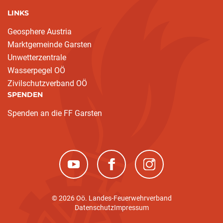
LINKS
Geosphere Austria
Marktgemeinde Garsten
Unwetterzentrale
Wasserpegel OÖ
Zivilschutzverband OÖ
SPENDEN
Spenden an die FF Garsten
(neues Fenster)
(neues Fenster)
(neues Fenster)
© 2026 Oö. Landes-Feuerwehrverband
Datenschutz
Impressum