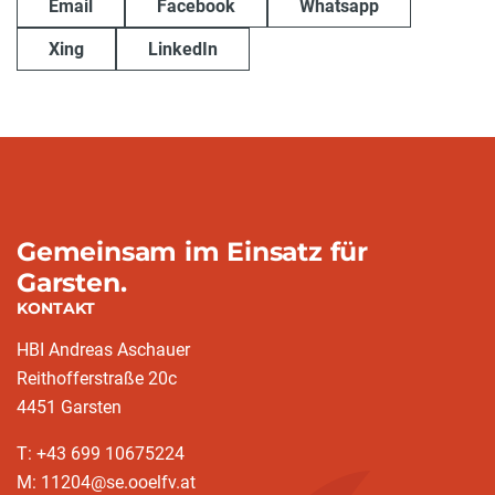
Email
Facebook
Whatsapp
Xing
LinkedIn
Gemeinsam im Einsatz für
Garsten.
KONTAKT
HBI Andreas Aschauer
Reithofferstraße 20c
4451 Garsten
T: ‭+43 699 10675224‬
M: 11204@se.ooelfv.at