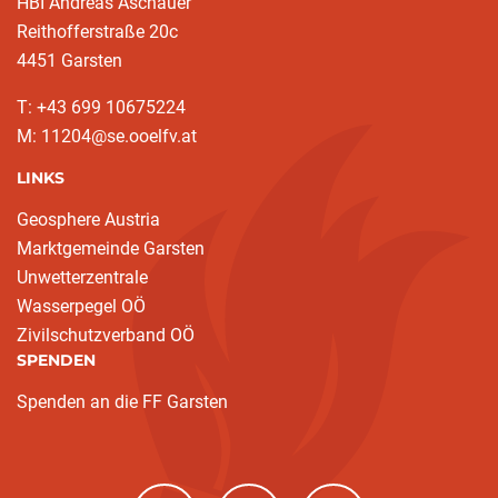
HBI Andreas Aschauer
Reithofferstraße 20c
4451 Garsten
T: ‭+43 699 10675224‬
M: 11204@se.ooelfv.at
LINKS
Geosphere Austria
Marktgemeinde Garsten
Unwetterzentrale
Wasserpegel OÖ
Zivilschutzverband OÖ
SPENDEN
Spenden an die FF Garsten